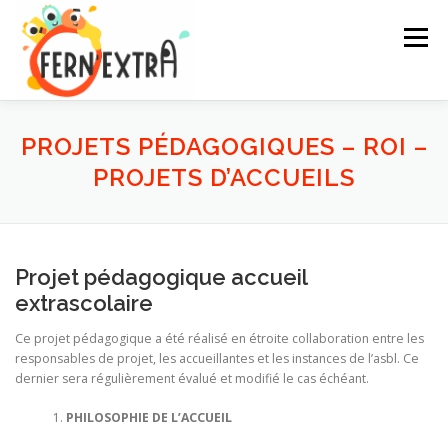
Aller
au
Menu
contenu
ACTIVITÉS
INSCRIPTIONS
INFOS
CONTACT
PROJETS PÉDAGOGIQUES – ROI –
PROJETS D’ACCUEILS
Projet pédagogique accueil
extrascolaire
Ce projet pédagogique a été réalisé en étroite collaboration entre les
responsables de projet, les accueillantes et les instances de l’asbl. Ce
dernier sera régulièrement évalué et modifié le cas échéant.
PHILOSOPHIE DE L’ACCUEIL