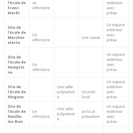
l’école de
un
extérieur
Franc-
réfectoire
avec
Warêt
préau
Un espace
Site de
extérieur
l’école de
Un
avec
Marchov
Une classe
réfectoire
préau
elette
Un espace
Site de
extérieur
l’école de
Un
avec
Hemptin
réfectoire
préau
ne
Un espace
Site de
Une salle
extérieur
l’école de
polyvalent
Un petit
avec
Hingeon
e
local
préau
Site de
Un espace
Une salle
l’école de
Un
un local
extérieur
polyvalent
Noville-
réfectoire
polyvalent
avec
e
les-Bois
préau