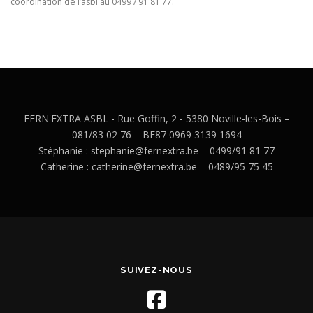
coordination de l’asbl au 0499 / 91 81 77.
FERN'EXTRA ASBL - Rue Goffin, 2 - 5380 Noville-les-Bois –
081/83 02 76 – BE87 0969 3139 1694
Stéphanie : stephanie@fernextra.be – 0499/91 81 77
Catherine : catherine@fernextra.be – 0489/95 75 45
SUIVEZ-NOUS