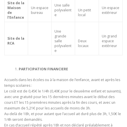
Site de la
Une salle
Maison
Un espace
Un espace
polyvalent
Un petit
de
bureau
extérieur
e
local
l’Enfance
Une
grande
Un grand
Site de la
salle
Deux
espace
RCA
polyvalent
locaux
extérieur
e
PARTICIPATION FINANCIERE
Accueils dans les écoles ou à la maison de l’enfance, avant et après les
temps scolaires :
Le coût est de 0,45€ le 1/4h (0,40€ pour le deuxième enfant et suivants),
avec une gratuité pour les 15 dernières minutes avant le début des
cours ET les 15 premières minutes après la fin des cours, et avec un
maximum de 5,21€ pour les accueils de moins de 3h.
Au-delà de 18h, et pour autant que l’accueil ait duré plus de 3h, 1,50€ le
1/4h seront demandés.
En cas d’accueil répété après 18h et non déclaré préalablement à