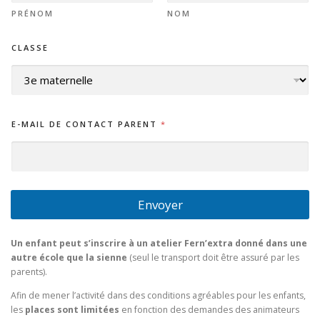
PRÉNOM
NOM
A
CLASSE
T
E
L
I
E
R
E-MAIL DE CONTACT PARENT
*
S
L
'
E
N
F
Envoyer
A
N
T
Un enfant peut s’inscrire à un atelier Fern’extra donné dans une
D
autre école que la sienne
(seul le transport doit être assuré par les
E
parents).
Afin de mener l’activité dans des conditions agréables pour les enfants,
les
places sont limitées
en fonction des demandes des animateurs