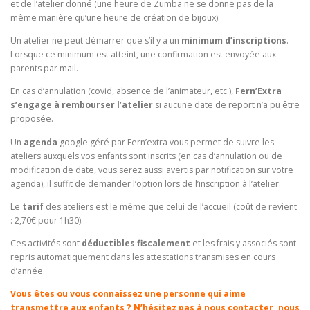
et de l’atelier donné (une heure de Zumba ne se donne pas de la
même manière qu’une heure de création de bijoux).
Un atelier ne peut démarrer que s’il y a un
minimum d’inscriptions
.
Lorsque ce minimum est atteint, une confirmation est envoyée aux
parents par mail.
En cas d’annulation (covid, absence de l’animateur, etc.),
Fern’Extra
s’engage à rembourser l’atelier
si aucune date de report n’a pu être
proposée.
Un
agenda
google géré par Fern’extra vous permet de suivre les
ateliers auxquels vos enfants sont inscrits (en cas d’annulation ou de
modification de date, vous serez aussi avertis par notification sur votre
agenda), il suffit de demander l’option lors de l’inscription à l’atelier.
Le
tarif
des ateliers est le même que celui de l’accueil (coût de revient
: 2,70€ pour 1h30).
Ces activités sont
déductibles fiscalement
et les frais y associés sont
repris automatiquement dans les attestations transmises en cours
d’année.
Vous êtes ou vous connaissez une personne qui aime
transmettre aux enfants ? N’hésitez pas à nous contacter, nous