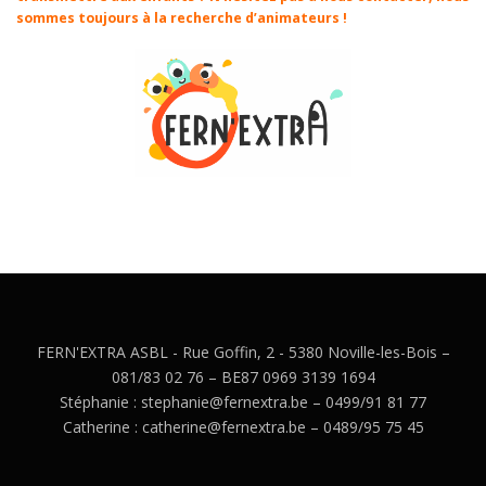
sommes toujours à la recherche d’animateurs !
FERN'EXTRA ASBL - Rue Goffin, 2 - 5380 Noville-les-Bois –
081/83 02 76 – BE87 0969 3139 1694
Stéphanie : stephanie@fernextra.be – 0499/91 81 77
Catherine : catherine@fernextra.be – 0489/95 75 45